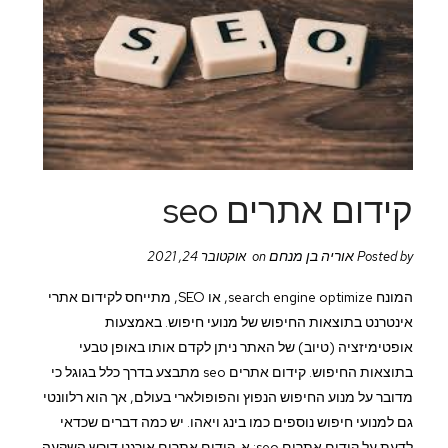
קידום אתרים seo
אוריה בן מנחם
Posted by
on אוקטובר 24, 2021
המונח search engine optimize, או SEO, מתייחס לקידום אתרי
אינטרנט בתוצאות החיפוש של מנועי חיפוש. באמצעות
אופטימיזציה (טיוב) של האתר ניתן לקדם אותו באופן טבעי
בתוצאות החיפוש. קידום אתרים seo מתבצע בדרך כלל בגוגל כי
מדובר על מנוע החיפוש הנפוץ והפופולארי בעולם, אך הוא רלוונטי
גם למנועי חיפוש נוספים כמו בינג ויאהו. יש כמה דברים שכדאי
לדעת על קידום אתרים seo: א. קידום אתרים אורגני דורש השקעה