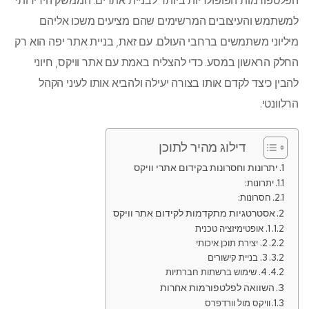
הפלטפורמות הפופולריות ביותר לבניית אתרים. הממשק הידידותי
למשתמש והעיצובים המרשימים שהם מציעים משכו אליהם
מיליוני משתמשים ברחבי העולם. עם זאת, בניית אתר יפה הוא רק
החלק הראשון במסע. כדי להצליח באמת עם אתר וויקס, חיוני
להבין כיצד לקדם אותו בצורה יעילה ולהביא אותו לעיני הקהל
הרלוונטי.
דילוג מהיר לתוכן
יתרונות וחסרונות בקידום אתרי וויקס
יתרונות:
חסרונות:
אסטרטגיות מתקדמות לקידום אתר וויקס
1. אופטימיזציה טכנית
2. יצירת תוכן איכותי
3. בניית קישורים
4. שימוש ברשתות חברתיות
השוואה לפלטפורמות אחרות
וויקס מול וורדפרס