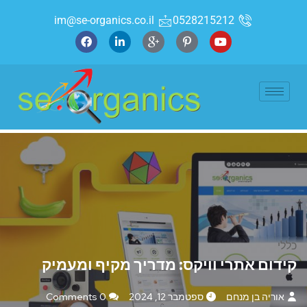
im@se-organics.co.il
0528215212
כללי
קידום אתרי וויקס: מדריך מקיף ומעמיק
אוריה בן מנחם
ספטמבר 12, 2024
0 Comments