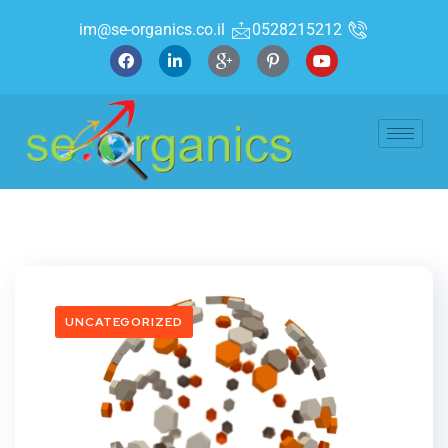
im@se-organics.co.il
0528215212
UNCATEGORIZED