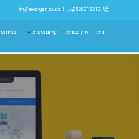
im@se-organics.co.il
0528215212
בית
תיק עבודות
קידום אתרים
בניית את