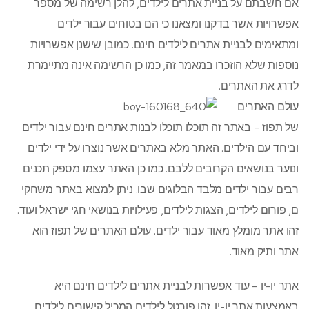
אם חשבתם על בניית אתרים לילדים, להלן רשימה של מספר
אפשרויות אשר בדקנו ומצאנו כי הם בטוחים עבור ילדים
ומתאימים לבניית אתרים לילדים חינם. כמובן שישנן אפשרויות
נוספות שלא הוזכרו במאמר זה, כמו כן הרשימה אינה מתיימרת
לדרג את האתרים.
עולם האתרים
של תפוז – באתר זה תוכלו תוכלו לבנות אתרים חינם עבור ילדים
וביחד עם הילדים. האתר מלא באתרים אשר נוצרו על ידי ילדים
ונוער בנושאים הקרובים ללבם. כמו כן האתר עצמו מספק תכנים
רבים עבור ילדים מלבד הבלוגים שבו. ניתן למצוא באתר משחקי
ם, פורום לילדים, הצגות לילדים, פעילויות בנושאי חגי ישראל ועוד.
זהו אתר מומלץ מאוד עבור ילדים. עולם האתרים של תפוז הוא
אתר ותיק מאוד.
אתר יו-יו – עוד אפשרות לבניית אתרים לילדים חינם היא
באמצעות אתר יו-יו. זהו פורטל לילדים המכיל קישורים לילדים.