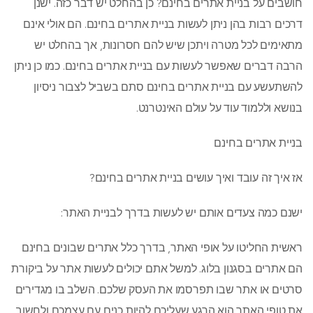
חושבים על בניית אתרים בחינם? כן בהחלט יש דבר כזה. ישנן
דרכים רבות בהן ניתן לעשות בניית אתרים בחינם. הם אולי אינם
מתאימים לכל מטרה ויתכן שיש להם חסרונות, אך בהחלט יש
הרבה דברים שאפשר לעשות עם בניית אתרים בחינם. כמו כן ניתן
להשתעשע עם בניית אתרים בחינם סתם בשביל לצבור ניסיון
בנושא וללמוד עוד על עולם האינטרנט.
בניית אתרים בחינם
אז איך זה עובד ואיך עושים בניית אתרים בחינם?
ישנם כמה צעדים אותם יש לעשות בדרך לבניית האתר:
ראשית החליטו על אופי האתר, בדרך כלל אתרים שבונים בחינם
הם אתרים בסגנון בלוג. למשל אתם יכולים לעשות אתר על ביקורת
סרטים או אתר שבו תפרסמו את העסק שלכם. השלב בו מגדירים
את טופי האתר הוא הרגע שעליכם להיות כנים עם עצמכם ולחשוב