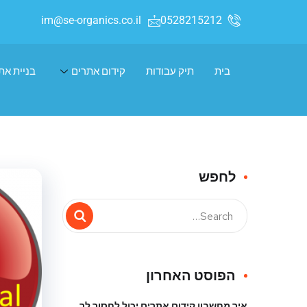
im@se-organics.co.il
0528215212
בית
תיק עבודות
קידום אתרים
בניית את
לחפש
הפוסט האחרון
איך מחשבון קידום אתרים יכול לחסוך לך