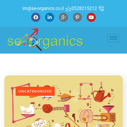
im@se-organics.co.il
0528215212
UNCATEGORIZED