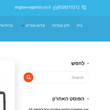
im@se-organics.co.il
0528215212
בית
תיק עבודות
קידום אתרים
בניית את
לחפש
הפוסט האחרון
איך מחשבון קידום אתרים יכול לחסוך לך