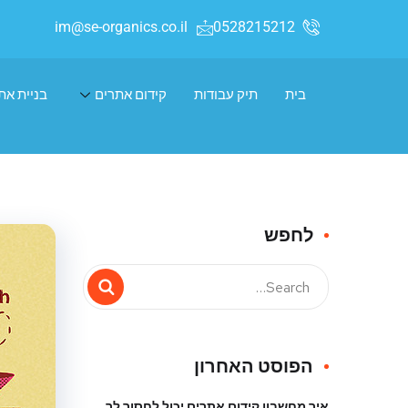
im@se-organics.co.il
0528215212
בית
תיק עבודות
קידום אתרים
בניית את
לחפש
הפוסט האחרון
איך מחשבון קידום אתרים יכול לחסוך לך