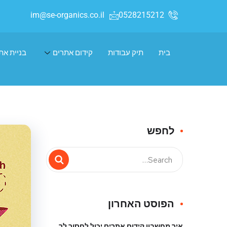
im@se-organics.co.il
0528215212
בית
תיק עבודות
קידום אתרים
בניית את
לחפש
הפוסט האחרון
איך מחשבון קידום אתרים יכול לחסוך לך