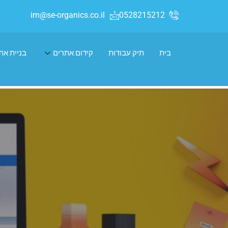
im@se-organics.co.il
0528215212
בית
תיק עבודות
קידום אתרים
בניית את