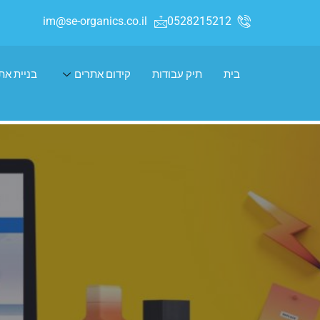
im@se-organics.co.il
0528215212
בית
תיק עבודות
קידום אתרים
בניית את