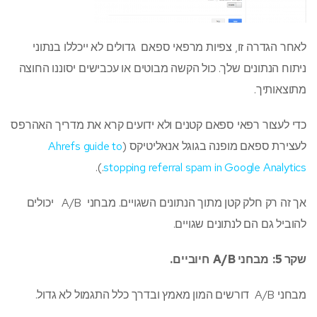
לאחר הגדרה זו, צפיות מרפאי ספאם גדולים לא ייכללו בנתוני
ניתוח הנתונים שלך. כול הקשה מבוטים או עכבישים יסוננו החוצה
מתוצאותיך.
כדי לעצור רפאי ספאם קטנים ולא ידועים קרא את מדריך האהרפס
לעצירת ספאם מופנה בגוגל אנאליטיקס (
Ahrefs guide to
.).
stopping referral spam in Google Analytics
אך זה רק חלק קטן מתוך הנתונים השגויים. מבחני A/B יכולים
להוביל גם הם לנתונים שגויים.
שקר 5: מבחני
A/B
חיוביים.
מבחני A/B דורשים המון מאמץ ובדרך כלל התגמול לא גדול.