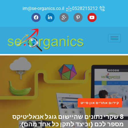
im@se-organics.co.il
0528215212
קידום אתרים און סייט
8 שקרי נתונים שהיישום גוגל אנאליטיקס
מספר לכם (וכיצד לתקן כל אחד מהם).