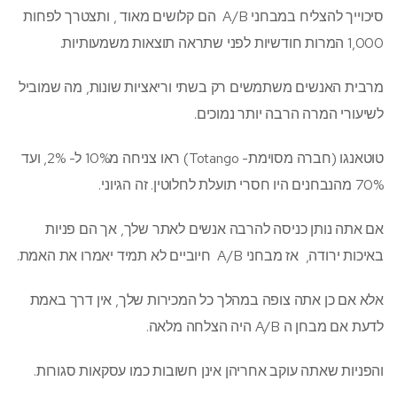
סיכוייך להצליח במבחני A/B הם קלושים מאוד , ותצטרך לפחות
1,000 המרות חודשיות לפני שתראה תוצאות משמעותיות.
מרבית האנשים משתמשים רק בשתי וריאציות שונות, מה שמוביל
לשיעורי המרה הרבה יותר נמוכים.
טוטאנגו (חברה מסוימת- Totango) ראו צניחה מ10% ל- 2%, ועד
70% מהנבחנים היו חסרי תועלת לחלוטין. זה הגיוני.
אם אתה נותן כניסה להרבה אנשים לאתר שלך, אך הם פניות
באיכות ירודה, אז מבחני A/B חיוביים לא תמיד יאמרו את האמת.
אלא אם כן אתה צופה במהלך כל המכירות שלך, אין דרך באמת
לדעת אם מבחן ה A/B היה הצלחה מלאה.
והפניות שאתה עוקב אחריהן אינן חשובות כמו עסקאות סגורות.