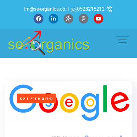
im@se-organics.co.il
0528215212
קידום אתרי וויקס