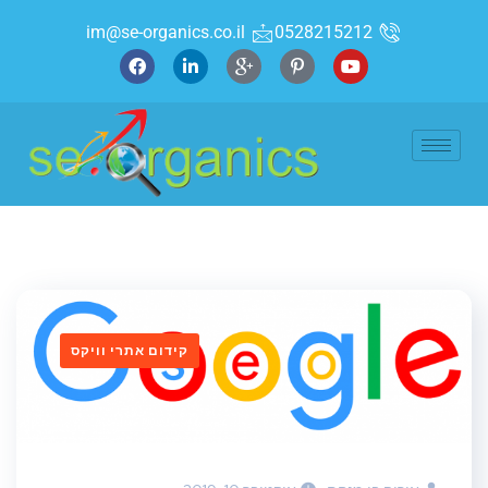
im@se-organics.co.il
0528215212
קידום אתרי וויקס