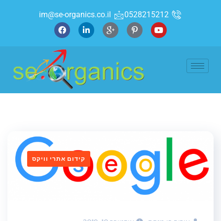
im@se-organics.co.il
0528215212
קידום אתרי וויקס