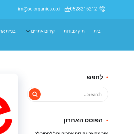
im@se-organics.co.il
0528215212
בית
תיק עבודות
קידום אתרים
בניית את
לחפש
הפוסט האחרון
איך מחשבון קידום אתרים יכול לחסוך לך