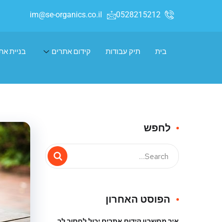
im@se-organics.co.il
0528215212
בית
תיק עבודות
קידום אתרים
בניית את
לחפש
הפוסט האחרון
איך מחשבון קידום אתרים יכול לחסוך לך