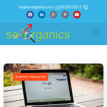
im@se-organics.co.il
0528215212
קידום אתרי וורדפרס