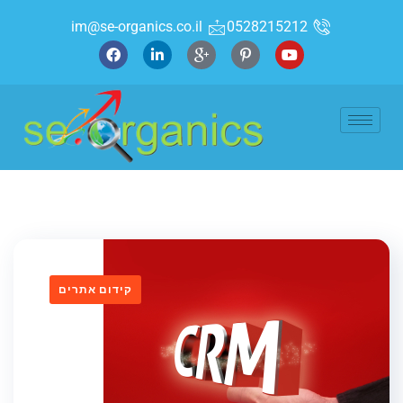
im@se-organics.co.il
0528215212
קידום אתרים