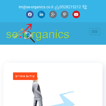
im@se-organics.co.il
0528215212
קידום אתרים