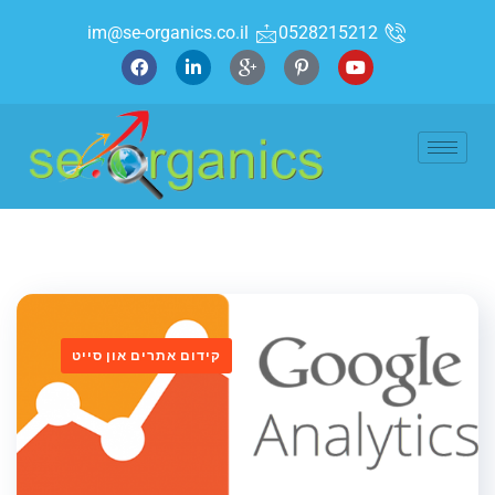
im@se-organics.co.il
0528215212
קידום אתרים און סייט